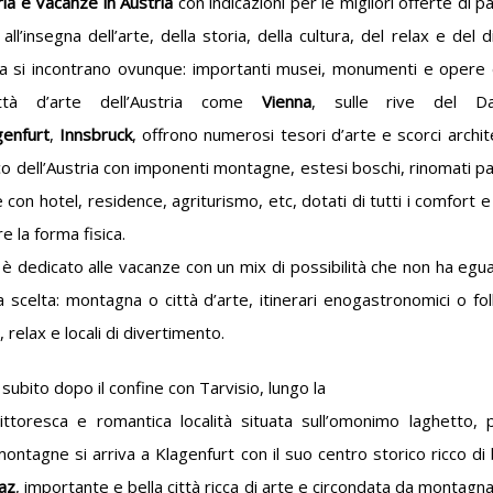
ria e Vacanze in Austria
con indicazioni per le migliori offerte di p
all’insegna dell’arte, della storia, della cultura, del relax e del 
aca si incontrano ovunque: importanti musei, monumenti e opere d’a
ttà d’arte dell’Austria come
Vienna
, sulle rive del D
genfurt
,
Innsbruck
, offrono numerosi tesori d’arte e scorci archit
co dell’Austria con imponenti montagne, estesi boschi, rinomati parc
che con hotel, residence, agriturismo, etc, dotati di tutti i comfo
 la forma fisica.
è dedicato alle vacanze con un mix di possibilità che non ha eguali
 scelta: montagna o città d’arte, itinerari enogastronomici o fol
 relax e locali di divertimento.
, subito dopo il confine con Tarvisio, lungo la
ittoresca e romantica località situata sull’omonimo laghetto,
ntagne si arriva a Klagenfurt con il suo centro storico ricco di 
az
, importante e bella città ricca di arte e circondata da montagn