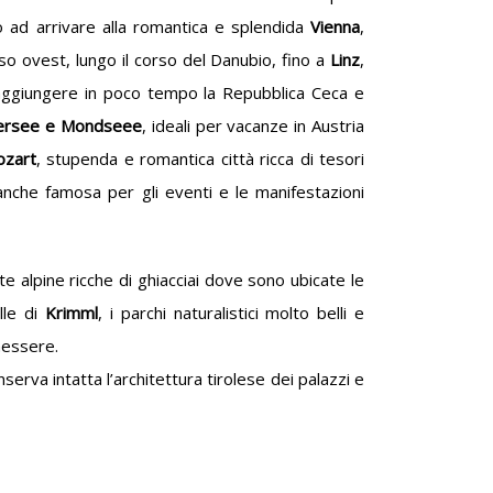
o ad arrivare alla romantica e splendida
Vienna
,
erso ovest, lungo il corso del Danubio, fino a
Linz
,
raggiungere in poco tempo la Repubblica Ceca e
ttersee e Mondseee
, ideali per vacanze in Austria
ozart
, stupenda e romantica città ricca di tesori
 anche famosa per gli eventi e le manifestazioni
e alpine ricche di ghiacciai dove sono ubicate le
lle di
Krimml
, i parchi naturalistici molto belli e
nessere.
serva intatta l’architettura tirolese dei palazzi e