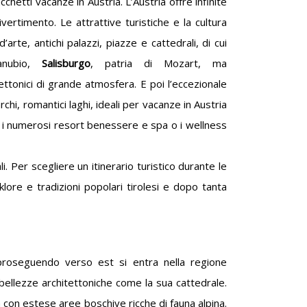
acchetti vacanze in Austria. L’Austria offre infinite
divertimento. Le attrattive turistiche e la cultura
rte, antichi palazzi, piazze e cattedrali, di cui
anubio,
Salisburgo
, patria di Mozart, ma
ettonici di grande atmosfera. E poi l’eccezionale
hi, romantici laghi, ideali per vacanze in Austria
rt e i numerosi resort benessere e spa o i wellness
. Per scegliere un itinerario turistico durante le
klore e tradizioni popolari tirolesi e dopo tanta
 proseguendo verso est si entra nella regione
bellezze architettoniche come la sua cattedrale.
a con estese aree boschive ricche di fauna alpina.