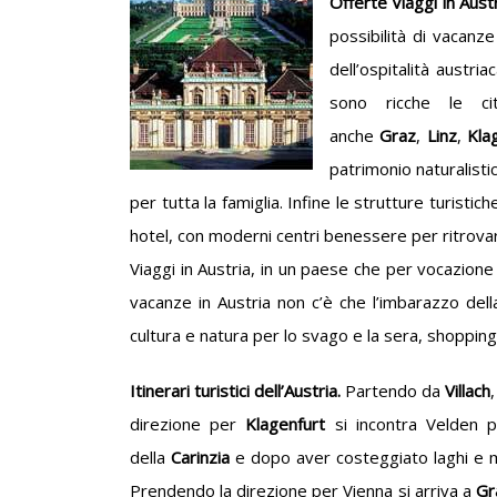
Offerte Viaggi in Aust
possibilità di vacanze 
dell’ospitalità austri
sono ricche le ci
anche
Graz
,
Linz
,
Kla
patrimonio naturalisti
per tutta la famiglia. Infine le strutture turisti
hotel, con moderni centri benessere per ritrovare
Viaggi in Austria, in un paese che per vocazione 
vacanze in Austria non c’è che l’imbarazzo della
cultura e natura per lo svago e la sera, shopping,
Itinerari turistici dell’Austria.
Partendo da
Villach
direzione per
Klagenfurt
si incontra Velden p
della
Carinzia
e dopo aver costeggiato laghi e mo
Prendendo la direzione per Vienna si arriva a
Gr