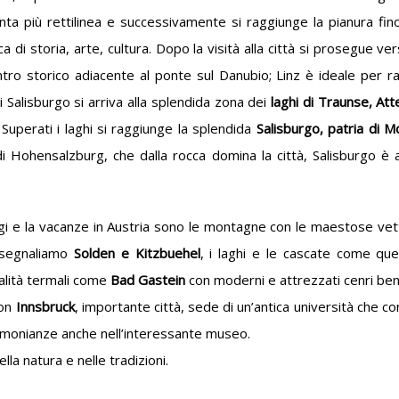
nta più rettilinea e successivamente si raggiunge la pianura fin
cca di storia, arte, cultura. Dopo la visità alla città si prosegue v
ntro storico adiacente al ponte sul Danubio; Linz è ideale per 
Salisburgo si arriva alla splendida zona dei
laghi di Traunse, A
 Superati i laghi si raggiunge la splendida
Salisburgo, patria di M
di Hohensalzburg, che dalla rocca domina la città, Salisburgo è
ggi e la vacanze in Austria sono le montagne con le maestose vett
ui segnaliamo
Solden e Kitzbuehel
, i laghi e le cascate come que
calità termali come
Bad Gastein
con moderni e attrezzati cenri be
con
Innsbruck
, importante città, sede di un’antica università che con
stimonianze anche nell’interessante museo.
lla natura e nelle tradizioni.