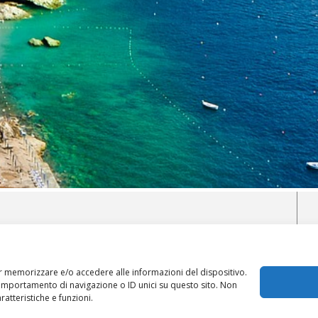
RI O
FFERTE DI VIAGGI, VACANZE E
ERO
er memorizzare e/o accedere alle informazioni del dispositivo.
Va
comportamento di navigazione o ID unici su questo sito. Non
 offerte di viaggi, vacanze e weekend, durante tutto l’anno
atteristiche e funzioni.
Me
stero,
proposte in grado di soddisfare qualsiasi esigenza di