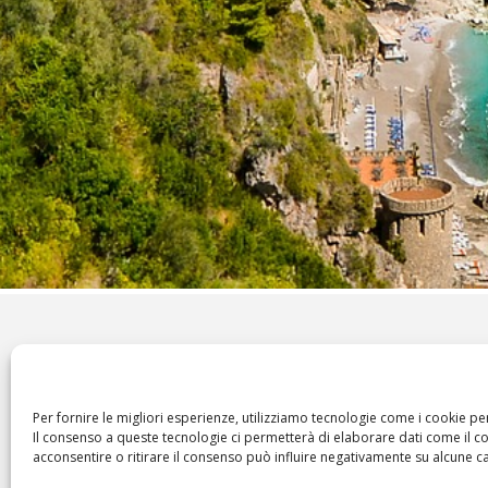
INFORMAVACANZE, LE MIGLIO
WEEKEND, IN ITALIA E ALL’EST
Per fornire le migliori esperienze, utilizziamo tecnologie come i cookie p
Il consenso a queste tecnologie ci permetterà di elaborare dati come il 
Informavacanze
la guida per ricercare le migliori
acconsentire o ritirare il consenso può influire negativamente su alcune car
con i migliori tour operator,
sia
in Italia che all’e