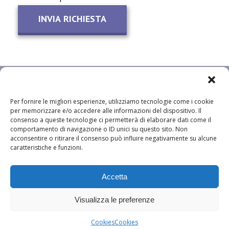
Per fornire le migliori esperienze, utilizziamo tecnologie come i cookie
per memorizzare e/o accedere alle informazioni del dispositivo. Il
consenso a queste tecnologie ci permetterà di elaborare dati come il
comportamento di navigazione o ID unici su questo sito. Non
acconsentire o ritirare il consenso può influire negativamente su alcune
caratteristiche e funzioni.
Accetta
© 2010-2017 Informavacanze.it by
International Group srl
| Corso
Milano 54, 35139 Padova | REA n. 366020 | C.F. e P.I. 04149330286 |
Visualizza le preferenze
Capitale sociale € 10.000 i.v.
Cookies
Cookies