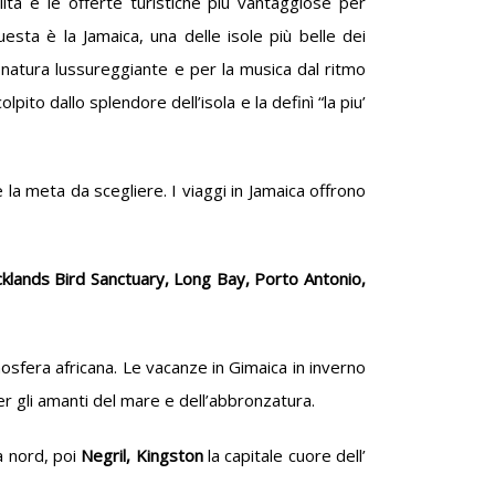
lità e le offerte turistiche più vantaggiose per
esta è la Jamaica, una delle isole più belle dei
a natura lussureggiante e per la musica dal ritmo
to dallo splendore dell’isola e la definì “la piu’
a meta da scegliere. I viaggi in Jamaica offrono
klands Bird Sanctuary, Long Bay, Porto Antonio,
atmosfera africana. Le vacanze in Gimaica in inverno
per gli amanti del mare e dell’abbronzatura.
a nord, poi
Negril, Kingston
la capitale cuore dell’