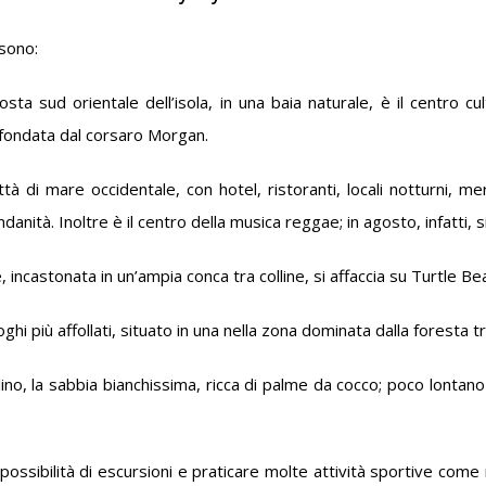
 sono:
costa sud orientale dell’isola, in una baia naturale, è il centro c
e, fondata dal corsaro Morgan.
 di mare occidentale, con hotel, ristoranti, locali notturni, mer
danità. Inoltre è il centro della musica reggae; in agosto, infatti, 
, incastonata in un’ampia conca tra colline, si affaccia su Turtle Be
oghi più affollati, situato in una nella zona dominata dalla foresta t
tallino, la sabbia bianchissima, ricca di palme da cocco; poco lontan
possibilità di escursioni e praticare molte attività sportive come