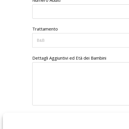
Trattamento
Dettagli Aggiuntivi ed Età dei Bambini
Inviando il messaggio autorizzo Informavacanze.it
I campi contrassegnati con il simbolo (*) devono