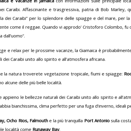
maica e Vacanze in Jamaica
con informazioni sulle principale loca
ei Caraibi. Affascinante e trasgressiva, patria di Bob Marley, qu
erla dei Caraibi” per lo splendore delle spiagge e del mare, per l
nte come il reggae. Quando vi approdo’ Cristoforo Colombo, fu colpi
a dall’uomo”.
ge e relax per le prossime vacanze, la Giamaica è probabilmente l
i dei Caraibi unito allo spirito e all’atmosfera africana.
e la natura troverete vegetazione tropicale, fiumi e spiagge:
Roc
o alcune delle più belle località.
re appieno le bellezze naturali dei Caraibi unito allo spirito e all’
sabbia bianchissima, clima perfetto per una fuga d’inverno, ideali 
y, Ocho Rios, Falmouth
e la più tranquilla
Port Antonio
sulla cost
le località come
Runaway Bay
.