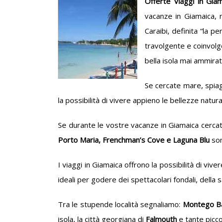
Offerte Viaggi in Gia
vacanze in Giamaica, n
Caraibi, definita “la p
travolgente e coinvolge
bella isola mai ammirat
Se cercate mare, spiag
la possibilità di vivere appieno le bellezze natural
Se durante le vostre vacanze in Giamaica cercat
Porto Maria, Frenchman’s Cove e Laguna Blu
son
I viaggi in Giamaica offrono la possibilità di vive
ideali per godere dei spettacolari fondali, della 
Tra le stupende località segnaliamo:
Montego Ba
isola, la città georgiana di
Falmouth
e tante picco