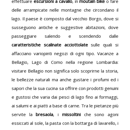
effettuare
escursioni a cavallo
, in
moutain bike
o fare
delle arrampicate nelle montagne che circondano il
lago. Il paese è composto dal vecchio Borgo, dove si
susseguono antiche e suggestive abitazioni, dove
passeggiare salendo e scendendo dalle
caratteristiche scalinate acciottolate
sulle quali si
affacciano variopinti negozi di ogni tipo. Vacanze a
Bellagio, Lago di Como nella regione Lombardia:
visitare Bellagio non significa solo scoprirne la storia,
le bellezze naturali ma anche gustare i profumi ed i
sapori che la sua cucina sa offrire con prodotti genuini
e gustosi che varia dai pesci di lago fino ai formaggi,
ai salumi e ai piatti a base di carne. Tra le pietanze più
servite la
bresaola
, i
missoltini
che sono agoni
essiccati al sole, la pasta con la bottarga di lavarello, i