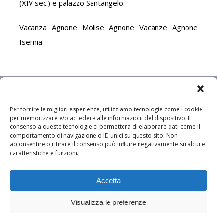
(XIV sec.) e palazzo Santangelo.
Vacanza Agnone Molise Agnone Vacanze Agnone
Isernia
Per fornire le migliori esperienze, utilizziamo tecnologie come i cookie
per memorizzare e/o accedere alle informazioni del dispositivo. Il
consenso a queste tecnologie ci permetterà di elaborare dati come il
comportamento di navigazione o ID unici su questo sito. Non
acconsentire o ritirare il consenso può influire negativamente su alcune
caratteristiche e funzioni.
Accetta
© 2010-2017 Informavacanze.it by
International Group srl
| Corso
Milano 54, 35139 Padova | REA n. 366020 | C.F. e P.I. 04149330286 |
Visualizza le preferenze
Capitale sociale € 10.000 i.v.