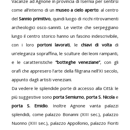
Vacanze ad Agnone in provincia di Isernia per sentirsi
come all’interno di un
museo a cielo aperto
: al centro
del
Sannio primitivo
, quindi luogo di ricchi ritrovamenti
archeologici osco-sanniti. Le viette che serpeggiano
lungo il centro storico hanno un fascino indescrivibile,
con i loro
portoni lavorati
, le
chiavi di volta
di
un’eleganza sopraffina, le sculture dei leoni rampanti,
e le caratteristiche
“botteghe veneziane”
, con gli
orafi che appresero l’arte della filigrana nell’XI secolo,
appunto dagli artisti veneziani.
Da vedere le splendide porte di accesso alla Città: le
più suggestive sono
porta Semiurno
,
porta S. Nicola
e
porta S. Emidio
. Inoltre Agnone vanta palazzi
splendidi, come palazzo Bonanni (XIII sec.), palazzo
Nuonno (XIII sec.), palazzo Appollonio, palazzo Fioriti